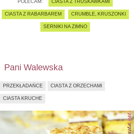
POLECAM:
CIASTA Z TRUSKAWKAMI
CIASTA Z RABARBAREM
CRUMBLE, KRUSZONKI
SERNIKI NA ZIMNO
Pani Walewska
PRZEKŁADAŃCE
CIASTA Z ORZECHAMI
CIASTA KRUCHE