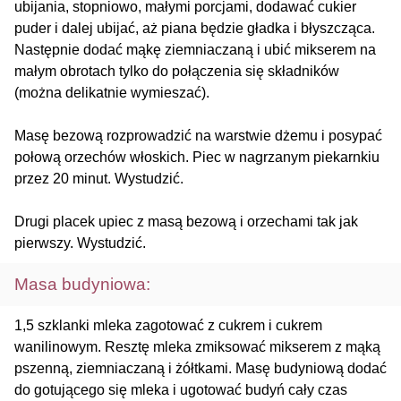
ubijania, stopniowo, małymi porcjami, dodawać cukier
puder i dalej ubijać, aż piana będzie gładka i błyszcząca.
Następnie dodać mąkę ziemniaczaną i ubić mikserem na
małym obrotach tylko do połączenia się składników
(można delikatnie wymieszać).
Masę bezową rozprowadzić na warstwie dżemu i posypać
połową orzechów włoskich. Piec w nagrzanym piekarnkiu
przez 20 minut. Wystudzić.
Drugi placek upiec z masą bezową i orzechami tak jak
pierwszy. Wystudzić.
Masa budyniowa:
1,5 szklanki mleka zagotować z cukrem i cukrem
wanilinowym. Resztę mleka zmiksować mikserem z mąką
pszenną, ziemniaczaną i żółtkami. Masę budyniową dodać
do gotującego się mleka i ugotować budyń cały czas