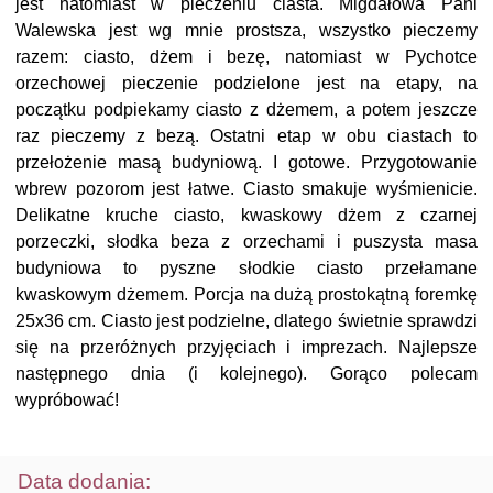
jest natomiast w pieczeniu ciasta. Migdałowa Pani
Walewska jest wg mnie prostsza, wszystko pieczemy
razem: ciasto, dżem i bezę, natomiast w Pychotce
orzechowej pieczenie podzielone jest na etapy, na
początku podpiekamy ciasto z dżemem, a potem jeszcze
raz pieczemy z bezą. Ostatni etap w obu ciastach to
przełożenie masą budyniową. I gotowe. Przygotowanie
wbrew pozorom jest łatwe. Ciasto smakuje wyśmienicie.
Delikatne kruche ciasto, kwaskowy dżem z czarnej
porzeczki, słodka beza z orzechami i puszysta masa
budyniowa to pyszne słodkie ciasto przełamane
kwaskowym dżemem. Porcja na dużą prostokątną foremkę
25x36 cm. Ciasto jest podzielne, dlatego świetnie sprawdzi
się na przeróżnych przyjęciach i imprezach. Najlepsze
następnego dnia (i kolejnego). Gorąco polecam
wypróbować!
Data dodania: