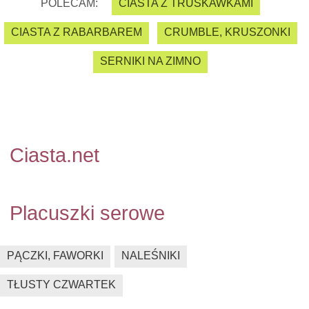
POLECAM:
CIASTA Z TRUSKAWKAMI
CIASTA Z RABARBAREM
CRUMBLE, KRUSZONKI
SERNIKI NA ZIMNO
Ciasta.net
Placuszki serowe
PĄCZKI, FAWORKI
NALEŚNIKI
TŁUSTY CZWARTEK