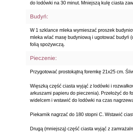
do lodówki na 30 minut. Mniejszą kulę ciasta za
Budyń:
W 1 szklance mleka wymieszać proszek budynio
mleka wlać masę budyniową i ugotować budyń (ch
folią spożywczą.
Pieczenie:
Przygotować prostokątną foremkę 21x25 cm. Śliwk
Więszką część ciasta wyjąć z lodówki i rozwałk
arkuszami papieru do pieczenia). Przełożyć do f
widelcem i wstawić do lodówki na czas nagrzewa
Piekarnik nagrzać do 180 stopni C. Wstawić ciast
Drugą (mniejszą) część ciasta wyjąć z zamrażalni