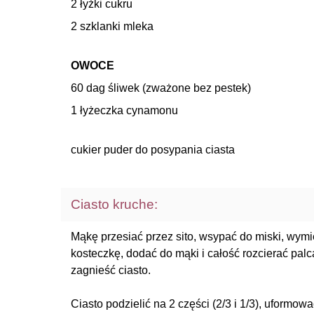
2 łyżki cukru
2 szklanki mleka
OWOCE
60 dag śliwek (zważone bez pestek)
1 łyżeczka cynamonu
cukier puder do posypania ciasta
Ciasto kruche:
Mąkę przesiać przez sito, wsypać do miski, wym
kosteczkę, dodać do mąki i całość rozcierać pal
zagnieść ciasto.
Ciasto podzielić na 2 części (2/3 i 1/3), uformow