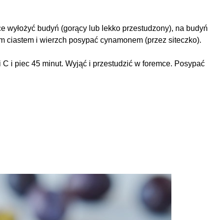
ce wyłożyć budyń (gorący lub lekko przestudzony), na budyń
tym ciastem i wierzch posypać cynamonem (przez siteczko).
C i piec 45 minut. Wyjąć i przestudzić w foremce. Posypać