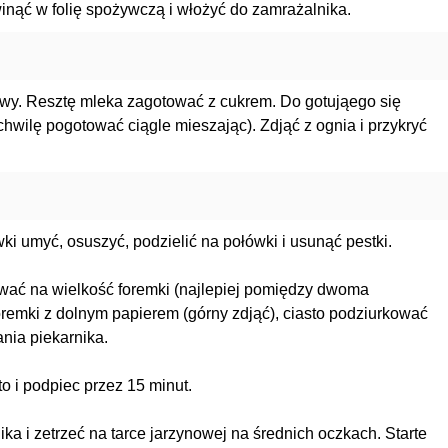
winąć w folię spożywczą i włożyć do zamrażalnika.
wy. Resztę mleka zagotować z cukrem. Do gotująego się
wilę pogotować ciągle mieszając). Zdjąć z ognia i przykryć
i umyć, osuszyć, podzielić na połówki i usunąć pestki.
ować na wielkość foremki (najlepiej pomiędzy dwoma
oremki z dolnym papierem (górny zdjąć), ciasto podziurkować
nia piekarnika.
o i podpiec przez 15 minut.
ka i zetrzeć na tarce jarzynowej na średnich oczkach. Starte