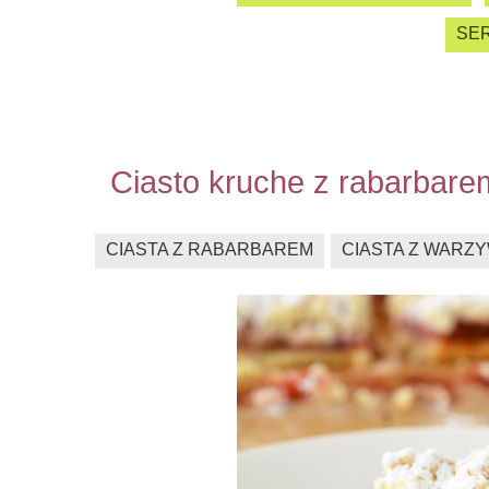
SER
Ciasto kruche z rabarbare
CIASTA Z RABARBAREM
CIASTA Z WARZ