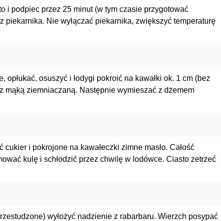
to i podpiec przez 25 minut (w tym czasie przygotować
 z piekarnika. Nie wyłączać piekarnika, zwiększyć temperaturę
e, opłukać, osuszyć i łodygi pokroić na kawałki ok. 1 cm (bez
ać z mąką ziemniaczaną. Następnie wymieszać z dżemem
ć cukier i pokrojone na kawałeczki zimne masło. Całość
mować kulę i schłodzić przez chwilę w lodówce. Ciasto zetrzeć
rzestudzone) wyłożyć nadzienie z rabarbaru. Wierzch posypać