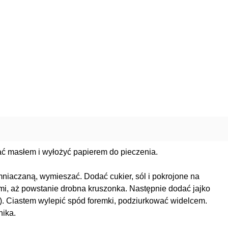
ć masłem i wyłożyć papierem do pieczenia.
mniaczaną, wymieszać. Dodać cukier, sól i pokrojone na
mi, aż powstanie drobna kruszonka. Następnie dodać jajko
m). Ciastem wylepić spód foremki, podziurkować widelcem.
nika.