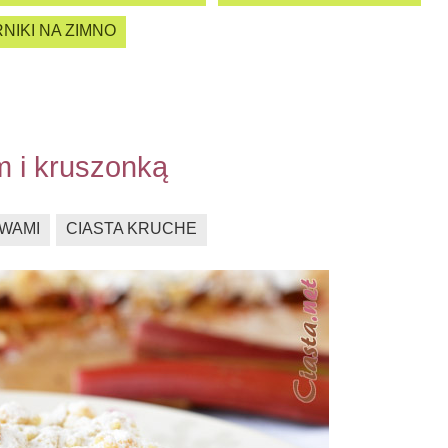
NIKI NA ZIMNO
m i kruszonką
YWAMI
CIASTA KRUCHE