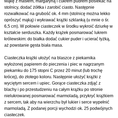
Mąkę z masłem, margaryną i cukrem pudrem posiekać na
stolnicy, dodać żółtka i zarobić ciasto. Następnie
rozwałkować na grubość ok. 4 mm (stolnicę można lekko
oprószyć mąką) i wykrawać krążki szklanką (u mnie o śr.
6,5 cm). W połowie ciasteczek w środku wykroić dziurkę w
kształcie serduszka. Każdy krążek posmarować lukrem
królewskim: do białka dodać cukier puder i ucierać łyżką,
aż powstanie gęsta biała masa.
Ciasteczka krążki ułożyć na blaszce z piekarnika
wyłożonej papierem do pieczenia i piec w nagrzanym
piekarnku do 175 stopni C przez 20 minut (lub trochę
krócej), do złotego koloru. Następnie ułożyć krążki z
wyciętym sercem i upiec. Gorące ciasteczka zdjąć z
blachy i po przestudzeniu na całym krążku po stronie
nielukrowanej posmarować marmoladą, przykryć krążkiem
z sercem, tak aby na wierzchu był lukier i serce wypełnić
marmoladą. Z podanej porcji wychodzi ok. 25 podwójnych
ciasteczek.