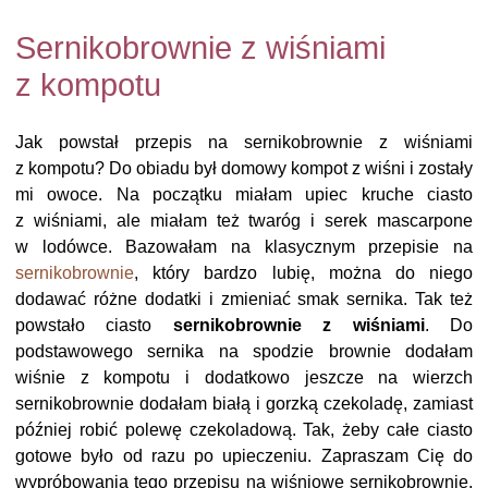
Sernikobrownie z wiśniami
z kompotu
Jak powstał przepis na sernikobrownie z wiśniami
z kompotu? Do obiadu był domowy kompot z wiśni i zostały
mi owoce. Na początku miałam upiec kruche ciasto
z wiśniami, ale miałam też twaróg i serek mascarpone
w lodówce. Bazowałam na klasycznym przepisie na
sernikobrownie
, który bardzo lubię, można do niego
dodawać różne dodatki i zmieniać smak sernika. Tak też
powstało ciasto
sernikobrownie z wiśniami
. Do
podstawowego sernika na spodzie brownie dodałam
wiśnie z kompotu i dodatkowo jeszcze na wierzch
sernikobrownie dodałam białą i gorzką czekoladę, zamiast
później robić polewę czekoladową. Tak, żeby całe ciasto
gotowe było od razu po upieczeniu. Zapraszam Cię do
wypróbowania tego przepisu na wiśniowe sernikobrownie.