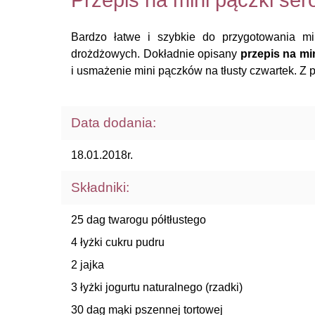
Przepis na mini pączki se
Bardzo łatwe i szybkie do przygotowania m
drożdżowych. Dokładnie opisany
przepis na mi
i usmażenie mini pączków na tłusty czwartek. Z 
Data dodania:
18.01.2018r.
Składniki:
25 dag twarogu półtłustego
4 łyżki cukru pudru
2 jajka
3 łyżki jogurtu naturalnego (rzadki)
30 dag mąki pszennej tortowej