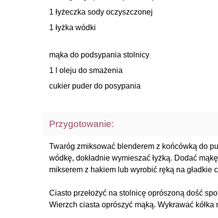
1 łyżeczka sody oczyszczonej
1 łyżka wódki
mąka do podsypania stolnicy
1 l oleju do smażenia
cukier puder do posypania
Przygotowanie:
Twaróg zmiksować blenderem z końcówką do puree
wódkę, dokładnie wymieszać łyżką. Dodać mąkę
mikserem z hakiem lub wyrobić ręką na gładkie c
Ciasto przełożyć na stolnicę oprószoną dość spo
Wierzch ciasta oprószyć mąką. Wykrawać kółka ma