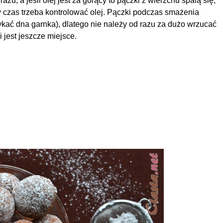
azu, a jeśli olej jest za gorący to pączki z wierzchu spalą się,
 czas trzeba kontrolować olej. Pączki podczas smażenia
kać dna garnka), dlatego nie należy od razu za dużo wrzucać
 jest jeszcze miejsce.