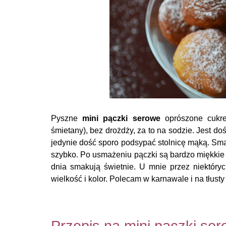
Pyszne
mini pączki serowe
oprószone cukre
śmietany), bez drożdży, za to na sodzie. Jest do
jedynie dość sporo podsypać stolnicę mąką. Sma
szybko. Po usmażeniu pączki są bardzo miękkie 
dnia smakują świetnie. U mnie przez niektór
wielkość i kolor. Polecam w karnawale i na tłusty