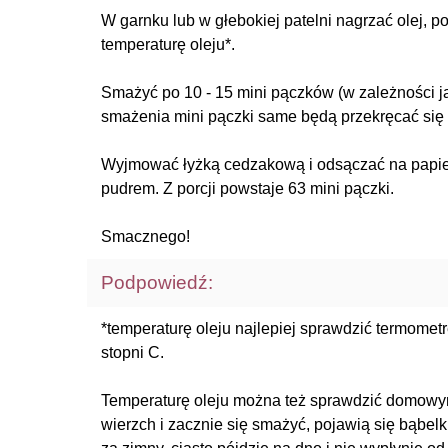
W garnku lub w głebokiej patelni nagrzać olej, 
temperaturę oleju*.
Smażyć po 10 - 15 mini pączków (w zależności ja
smażenia mini pączki same będą przekręcać się 
Wyjmować łyżką cedzakową i odsączać na papier
pudrem. Z porcji powstaje 63 mini pączki.
Smacznego!
Podpowiedź:
*temperaturę oleju najlepiej sprawdzić termome
stopni C.
Temperaturę oleju można też sprawdzić domowym 
wierzch i zacznie się smażyć, pojawią się bąbelki