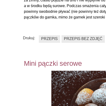
za zimny, ciasto pójdzie na dno i nie wypłynie od r
a w środku będą surowe. Podczas smażenia cały
powinny swobodnie pływać (nie powinny też doty
pączków do garnka, mimo że garnek jest szeroki i
Drukuj:
PRZEPIS
PRZEPIS BEZ ZDJĘĆ
Mini pączki serowe