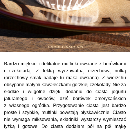
Bardzo miękkie i delikatne muffinki owsiane z borówkami
i czekoladą. Z lekką wyczuwalną orzechową nutką
(orzechowy smak nadaje tu mąka owsiana). Z wierzchu
obsypane małymi kawałeczkami gorzkiej czekolady. Nie za
słodkie i wilgotne dzięki dodaniu do ciasta jogurtu
jaturalnego i owoców, dziś borówek amerykańskich
z własnego ogródka. Przygotowanie ciasta jest bardzo
proste i szybkie, muffinki powstają błyskawicznie. Ciasto
nie wymaga miksowania, składniki wystarczy wymieszać
łyżką i gotowe. Do ciasta dodałam pół na pół mąkę