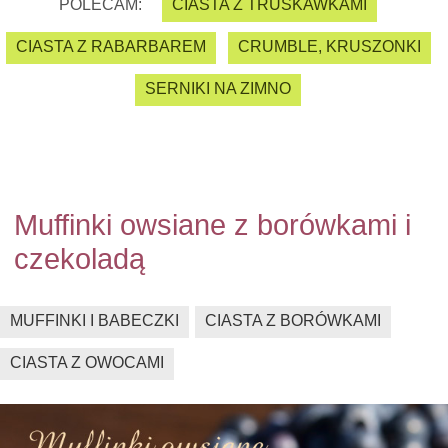
POLECAM:
CIASTA Z TRUSKAWKAMI
CIASTA Z RABARBAREM
CRUMBLE, KRUSZONKI
SERNIKI NA ZIMNO
Muffinki owsiane z borówkami i
czekoladą
MUFFINKI I BABECZKI
CIASTA Z BORÓWKAMI
CIASTA Z OWOCAMI