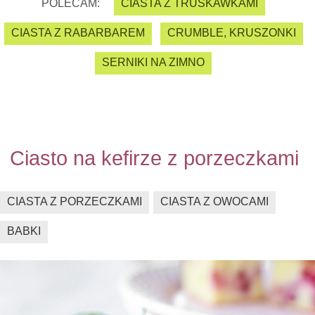
POLECAM:
CIASTA Z TRUSKAWKAMI
CIASTA Z RABARBAREM
CRUMBLE, KRUSZONKI
SERNIKI NA ZIMNO
Ciasto na kefirze z porzeczkami
CIASTA Z PORZECZKAMI
CIASTA Z OWOCAMI
BABKI