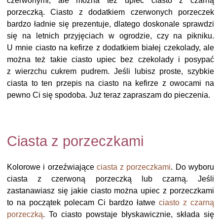
czerwonymi, ale można też upiec ciasto z czarną
porzeczką. Ciasto z dodatkiem czerwonych porzeczek
bardzo ładnie się prezentuje, dlatego doskonale sprawdzi
się na letnich przyjęciach w ogrodzie, czy na pikniku.
U mnie ciasto na kefirze z dodatkiem białej czekolady, ale
można też takie ciasto upiec bez czekolady i posypać
z wierzchu cukrem pudrem. Jeśli lubisz proste, szybkie
ciasta to ten przepis na ciasto na kefirze z owocami na
pewno Ci się spodoba. Już teraz zapraszam do pieczenia.
Ciasta z porzeczkami
Kolorowe i orzeźwiające
ciasta z porzeczkami
. Do wyboru
ciasta z czerwoną porzeczką lub czarną. Jeśli
zastanawiasz się jakie ciasto można upiec z porzeczkami
to na początek polecam Ci bardzo łatwe
ciasto z czarną
porzeczką
. To ciasto powstaje błyskawicznie, składa się