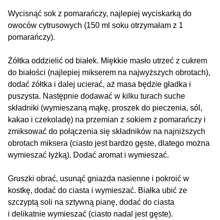
Wycisnąć sok z pomarańczy, najlepiej wyciskarką do
owoców cytrusowych (150 ml soku otrzymałam z 1
pomarańczy).
Żółtka oddzielić od białek. Miękkie masło utrzeć z cukrem
do białości (najlepiej mikserem na najwyższych obrotach),
dodać żółtka i dalej ucierać, aż masa będzie gładka i
puszysta. Następnie dodawać w kilku turach suche
składniki (wymieszaną mąkę, proszek do pieczenia, sól,
kakao i czekoladę) na przemian z sokiem z pomarańczy i
zmiksować do połączenia się składników na najniższych
obrotach miksera (ciasto jest bardzo gęste, dlatego można
wymieszać łyżką). Dodać aromat i wymieszać.
Gruszki obrać, usunąć gniazda nasienne i pokroić w
kostkę, dodać do ciasta i wymieszać. Białka ubić ze
szczyptą soli na sztywną pianę, dodać do ciasta
i delikatnie wymieszać (ciasto nadal jest gęste).