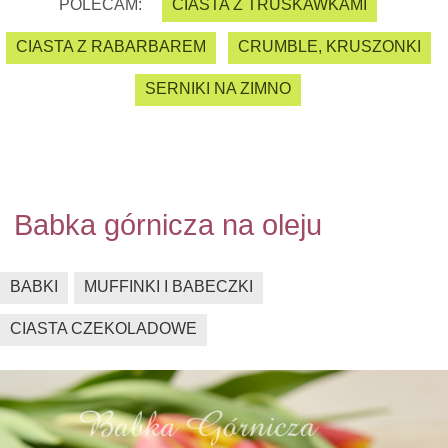
POLECAM:
CIASTA Z TRUSKAWKAMI
CIASTA Z RABARBAREM
CRUMBLE, KRUSZONKI
SERNIKI NA ZIMNO
Babka górnicza na oleju
BABKI
MUFFINKI I BABECZKI
CIASTA CZEKOLADOWE