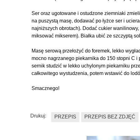
Ser oraz ugotowane i ostudzone ziemniaki zmiel
na puszystą masę, dodawać po łyżce ser i ucier
najniższych obrotach). Dodać cukier wanilinowy,
miksować mikserem). Białka ubić ze szczyptą sol
Masę serową przełożyć do foremek, lekko wygład
mocno nagrzanego piekarnika do 150 stopni C i p
sernik studzić w lekko uchylonym piekarniku prz
całkowitego wystudzenia, potem wstawić do lodó
Smacznego!
Drukuj:
PRZEPIS
PRZEPIS BEZ ZDJĘĆ