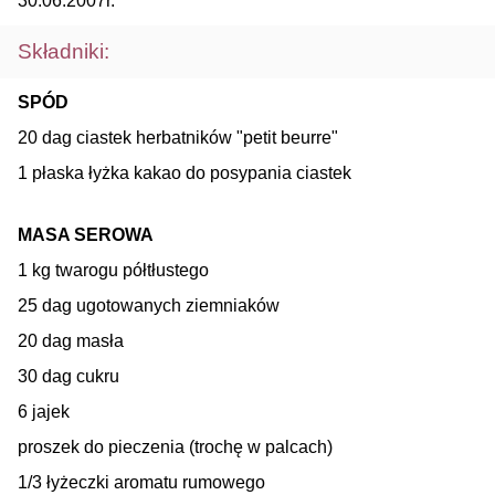
30.06.2007r.
Składniki:
SPÓD
20 dag ciastek herbatników "petit beurre"
1 płaska łyżka kakao do posypania ciastek
MASA SEROWA
1 kg twarogu półtłustego
25 dag ugotowanych ziemniaków
20 dag masła
30 dag cukru
6 jajek
proszek do pieczenia (trochę w palcach)
1/3 łyżeczki aromatu rumowego