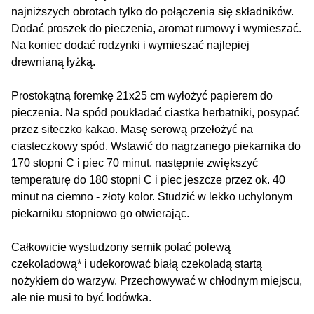
najniższych obrotach tylko do połączenia się składników.
Dodać proszek do pieczenia, aromat rumowy i wymieszać.
Na koniec dodać rodzynki i wymieszać najlepiej
drewnianą łyżką.
Prostokątną foremkę 21x25 cm wyłożyć papierem do
pieczenia. Na spód poukładać ciastka herbatniki, posypać
przez siteczko kakao. Masę serową przełożyć na
ciasteczkowy spód. Wstawić do nagrzanego piekarnika do
170 stopni C i piec 70 minut, następnie zwiększyć
temperaturę do 180 stopni C i piec jeszcze przez ok. 40
minut na ciemno - złoty kolor. Studzić w lekko uchylonym
piekarniku stopniowo go otwierając.
Całkowicie wystudzony sernik polać polewą
czekoladową* i udekorować białą czekoladą startą
nożykiem do warzyw. Przechowywać w chłodnym miejscu,
ale nie musi to być lodówka.