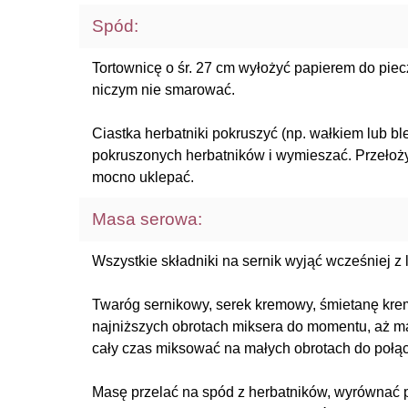
Spód:
Tortownicę o śr. 27 cm wyłożyć papierem do pie
niczym nie smarować.
Ciastka herbatniki pokruszyć (np. wałkiem lub b
pokruszonych herbatników i wymieszać. Przełoży
mocno uklepać.
Masa serowa:
Wszystkie składniki na sernik wyjąć wcześniej z l
Twaróg sernikowy, serek kremowy, śmietanę kre
najniższych obrotach miksera do momentu, aż ma
cały czas miksować na małych obrotach do połąc
Masę przelać na spód z herbatników, wyrównać 