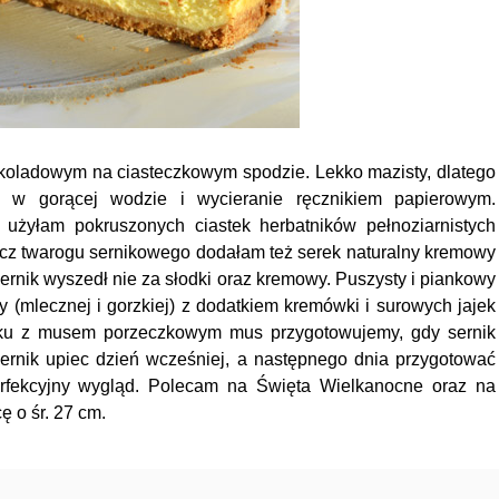
koladowym na ciasteczkowym spodzie. Lekko mazisty, dlatego
a w gorącej wodzie i wycieranie ręcznikiem papierowym.
 użyłam pokruszonych ciastek herbatników pełnoziarnistych
z twarogu sernikowego dodałam też serek naturalny kremowy
ernik wyszedł nie za słodki oraz kremowy. Puszysty i piankowy
(mlecznej i gorzkiej) z dodatkiem kremówki i surowych jajek
rniku z musem porzeczkowym mus przygotowujemy, gdy sernik
ernik upiec dzień wcześniej, a następnego dnia przygotować
erfekcyjny wygląd. Polecam na Święta Wielkanocne oraz na
ę o śr. 27 cm.