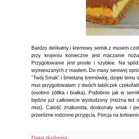
Bardzo delikatny i kremowy sernik z musem cze
przy krojeniu konieczne jest maczanie noż
Przygotowanie jest proste i szybkie. Na spód
wymieszanych z masłem. Do masy serowej opróc
"Twój Smak" i śmietanę kremówkę, dzięki temu s
mus przygotowałam z dwóch tabliczek czekolady 
(osobno żółtka i białka). Podobnie jak w se
będzie już całkowicie wystudzony (można też s
mus). Całość znakomita, doskonały smak i p
przeróżne rodzinne przyjęcia. Porcja na tortownic
Data dodania: