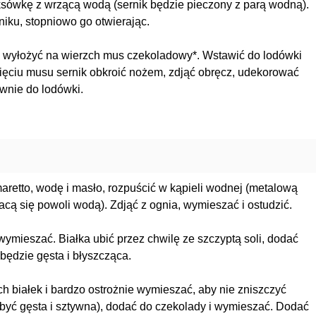
ksówkę z wrzącą wodą (sernik będzie pieczony z parą wodną).
niku, stopniowo go otwierając.
 wyłożyć na wierzch mus czekoladowy*. Wstawić do lodówki
nięciu musu sernik obkroić nożem, zdjąć obręcz, udekorować
wnie do lodówki.
aretto, wodę i masło, rozpuścić w kąpieli wodnej (metalową
acą się powoli wodą). Zdjąć z ognia, wymieszać i ostudzić.
 wymieszać. Białka ubić przez chwilę ze szczyptą soli, dodać
a będzie gęsta i błyszcząca.
 białek i bardzo ostrożnie wymieszać, aby nie zniszczyć
być gęsta i sztywna), dodać do czekolady i wymieszać. Dodać