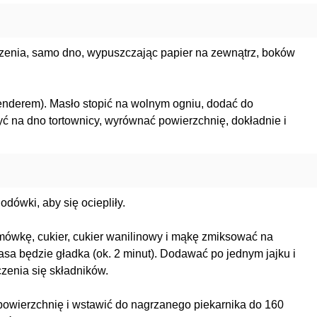
czenia, samo dno, wypuszczając papier na zewnątrz, boków
lenderem). Masło stopić na wolnym ogniu, dodać do
ć na dno tortownicy, wyrównać powierzchnię, dokładnie i
odówki, aby się ociepliły.
mówkę, cukier, cukier wanilinowy i mąkę zmiksować na
sa będzie gładka (ok. 2 minut). Dodawać po jednym jajku i
zenia się składników.
powierzchnię i wstawić do nagrzanego piekarnika do 160