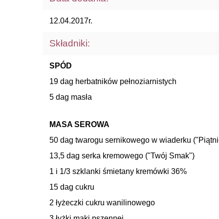
12.04.2017r.
Składniki:
SPÓD
19 dag herbatników pełnoziarnistych
5 dag masła
MASA SEROWA
50 dag twarogu sernikowego w wiaderku ("Piątni
13,5 dag serka kremowego ("Twój Smak")
1 i 1/3 szklanki śmietany kremówki 36%
15 dag cukru
2 łyżeczki cukru wanilinowego
3 łyżki mąki pszennej