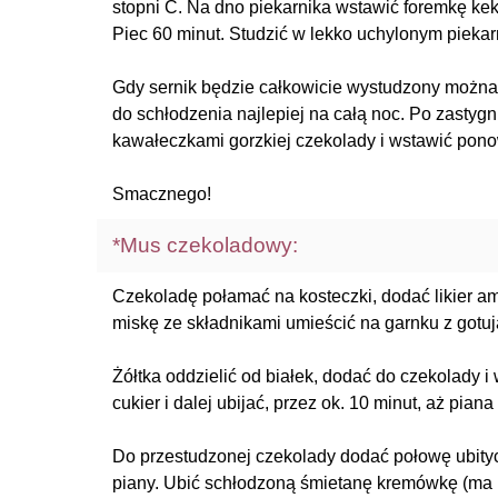
stopni C. Na dno piekarnika wstawić foremkę ke
Piec 60 minut. Studzić w lekko uchylonym piekar
Gdy sernik będzie całkowicie wystudzony można
do schłodzenia najlepiej na całą noc. Po zastyg
kawałeczkami gorzkiej czekolady i wstawić pono
Smacznego!
*Mus czekoladowy:
Czekoladę połamać na kosteczki, dodać likier am
miskę ze składnikami umieścić na garnku z gotuj
Żółtka oddzielić od białek, dodać do czekolady i
cukier i dalej ubijać, przez ok. 10 minut, aż pian
Do przestudzonej czekolady dodać połowę ubitych
piany. Ubić schłodzoną śmietanę kremówkę (ma 