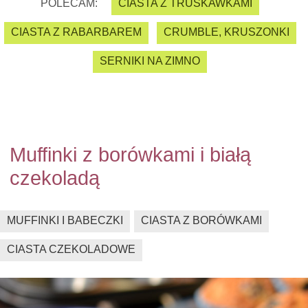
POLECAM:
CIASTA Z TRUSKAWKAMI
CIASTA Z RABARBAREM
CRUMBLE, KRUSZONKI
SERNIKI NA ZIMNO
Muffinki z borówkami i białą
czekoladą
MUFFINKI I BABECZKI
CIASTA Z BORÓWKAMI
CIASTA CZEKOLADOWE