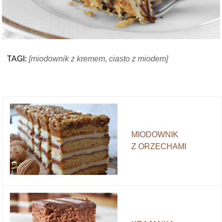
TAGI:
[miodownik z kremem, ciasto z miodem]
MIODOWNIK
Z ORZECHAMI