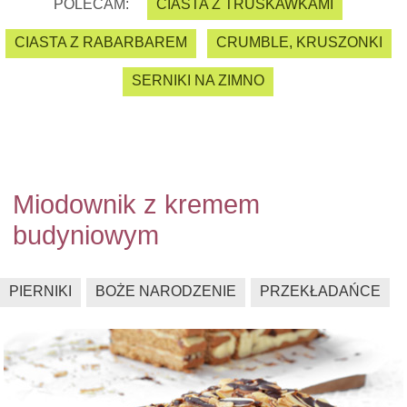
POLECAM:
CIASTA Z TRUSKAWKAMI
CIASTA Z RABARBAREM
CRUMBLE, KRUSZONKI
SERNIKI NA ZIMNO
Miodownik z kremem
budyniowym
PIERNIKI
BOŻE NARODZENIE
PRZEKŁADAŃCE