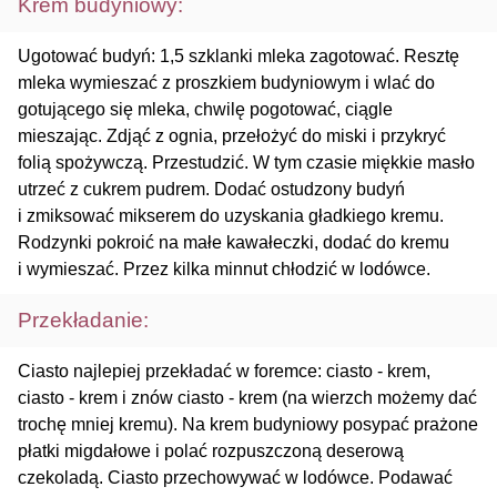
Krem budyniowy:
Ugotować budyń: 1,5 szklanki mleka zagotować. Resztę
mleka wymieszać z proszkiem budyniowym i wlać do
gotującego się mleka, chwilę pogotować, ciągle
mieszając. Zdjąć z ognia, przełożyć do miski i przykryć
folią spożywczą. Przestudzić. W tym czasie miękkie masło
utrzeć z cukrem pudrem. Dodać ostudzony budyń
i zmiksować mikserem do uzyskania gładkiego kremu.
Rodzynki pokroić na małe kawałeczki, dodać do kremu
i wymieszać. Przez kilka minnut chłodzić w lodówce.
Przekładanie:
Ciasto najlepiej przekładać w foremce: ciasto - krem,
ciasto - krem i znów ciasto - krem (na wierzch możemy dać
trochę mniej kremu). Na krem budyniowy posypać prażone
płatki migdałowe i polać rozpuszczoną deserową
czekoladą. Ciasto przechowywać w lodówce. Podawać