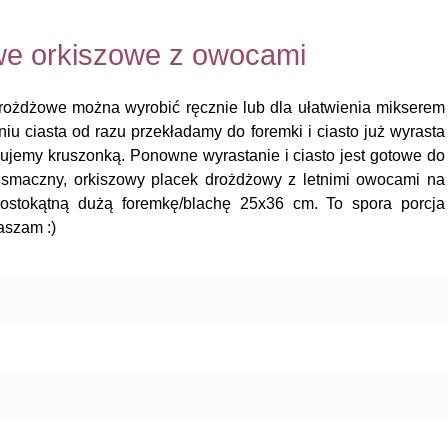
owe orkiszowe z owocami
drożdżowe można wyrobić ręcznie lub dla ułatwienia mikserem
iu ciasta od razu przekładamy do foremki i ciasto już wyrasta
ujemy kruszonką. Ponowne wyrastanie i ciasto jest gotowe do
 smaczny, orkiszowy placek drożdżowy z letnimi owocami na
rostokątną dużą foremkę/blachę 25x36 cm. To spora porcja
aszam :)