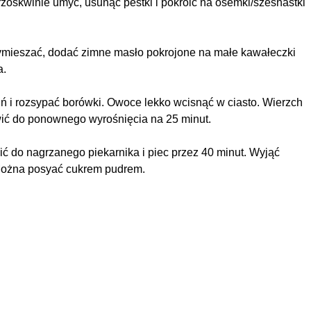
zoskwinie umyć, usunąć pestki i pokroić na ósemki/szesnastki
wymieszać, dodać zimne masło pokrojone na małe kawałeczki
a.
iń i rozsypać borówki. Owoce lekko wcisnąć w ciasto. Wierzch
wić do ponownego wyrośnięcia na 25 minut.
ić do nagrzanego piekarnika i piec przez 40 minut. Wyjąć
. Można posyać cukrem pudrem.