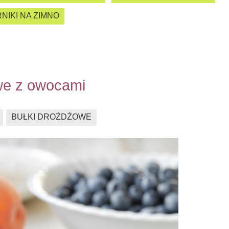
NIKI NA ZIMNO
we z owocami
BUŁKI DROŻDŻOWE