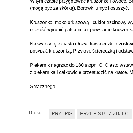
W tym czasie przygotować kruszonkę i owoce. Br
(mogą być ze skórką). Borówki umyć i osuszyć.
Kruszonka: mąkę orkiszową i cukier trzcinowy 
i całość wyrobić palcami, aż powstanie kruszonk
Na wyrośnięte ciasto ułożyć kawałeczki brzoskw
posypać kruszonką. Przykryć ściereczką i odsta
Piekarnik nagrzać do 180 stopni C. Ciasto wstaw
z piekarnika i całkowicie przestudzić na kratce
Smacznego!
Drukuj:
PRZEPIS
PRZEPIS BEZ ZDJĘĆ