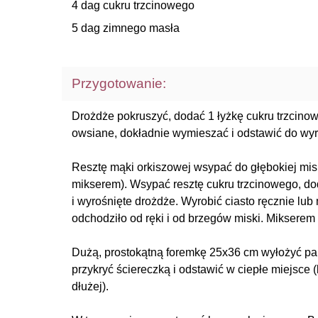
4 dag cukru trzcinowego
5 dag zimnego masła
Przygotowanie:
Drożdże pokruszyć, dodać 1 łyżkę cukru trzcinowe
owsiane, dokładnie wymieszać i odstawić do wyr
Resztę mąki orkiszowej wsypać do głębokiej miski
mikserem). Wsypać resztę cukru trzcinowego, doda
i wyrośnięte drożdże. Wyrobić ciasto ręcznie lu
odchodziło od ręki i od brzegów miski. Miksere
Dużą, prostokątną foremkę 25x36 cm wyłożyć pap
przykryć ściereczką i odstawić w ciepłe miejsce 
dłużej).