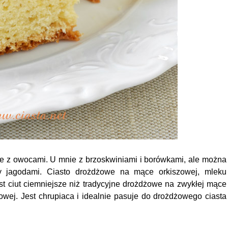
we z owocami. U mnie z brzoskwiniami i borówkami, ale można
czy jagodami. Ciasto drożdżowe na mące orkiszowej, mleku
t ciut ciemniejsze niż tradycyjne drożdżowe na zwykłej mące
owej. Jest chrupiaca i idealnie pasuje do drożdżowego ciasta