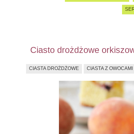
SER
Ciasto drożdżowe orkiszo
CIASTA DROŻDŻOWE
CIASTA Z OWOCAMI