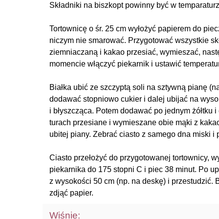
Składniki na biszkopt powinny być w temparatur
Tortownicę o śr. 25 cm wyłożyć papierem do pie
niczym nie smarować. Przygotować wszystkie skł
ziemniaczaną i kakao przesiać, wymieszać, nast
momencie włączyć piekarnik i ustawić temperatur
Białka ubić ze szczyptą soli na sztywną pianę (n
dodawać stopniowo cukier i dalej ubijać na wysok
i błyszcząca. Potem dodawać po jednym żółtku i 
turach przesiane i wymieszane obie mąki z kakao
ubitej piany. Zebrać ciasto z samego dna miski i
Ciasto przełożyć do przygotowanej tortownicy, 
piekarnika do 175 stopni C i piec 38 minut. Po u
z wysokości 50 cm (np. na deskę) i przestudzić. 
zdjąć papier.
Wiśnie: