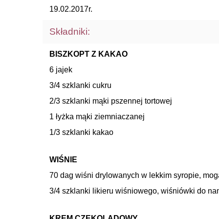
19.02.2017r.
Składniki:
BISZKOPT Z KAKAO
6 jajek
3/4 szklanki cukru
2/3 szklanki mąki pszennej tortowej
1 łyżka mąki ziemniaczanej
1/3 szklanki kakao
WIŚNIE
70 dag wiśni drylowanych w lekkim syropie, m
3/4 szklanki likieru wiśniowego, wiśniówki do n
KREM CZEKOLADOWY