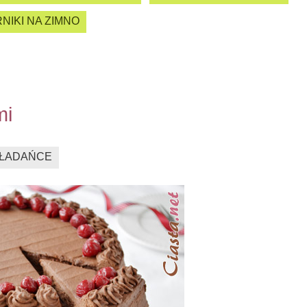
NIKI NA ZIMNO
mi
ŁADAŃCE