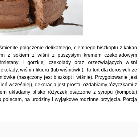
śmienite połączenie delikatnego, ciemnego biszkoptu z kakao
nym z sokiem z wiśni z puszystym kremem czekoladowym
mietany i gorzkiej czekolady oraz orzeźwiających wiśni
ady, wiśni i likieru (lub wiśniówki). To tort dla dorosłych ze
niówkę (nasączony jest biszkopt i wiśnie). Przygotowanie jest
ień wcześniej), dekoracja jest prosta, ozdabiamy różyczkami z
iem układamy blisko różyczek osączone z syropu (kompotu)
polecam, na urodziny i wyjątkowe rodzinne przyjęcia. Porcja