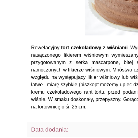
Rewelacyjny
tort czekoladowy z wiśniami
. Wy
nasączonego likierem wiśniowym wymiesza
przygotowanym z serka mascarpone, bitej ś
namoczonych w likierze wiśniowym. Mnóstwo czekol
względu na występujący likier wiśniowy lub wiś
łatwe i miarę szybkie (biszkopt możemy upiec dz
kremu czekoladowego rant tortu, przed podan
wiśnie. W smaku doskonały, przepyszny. Gorąco 
na tortownicę o śr. 25 cm.
Data dodania: