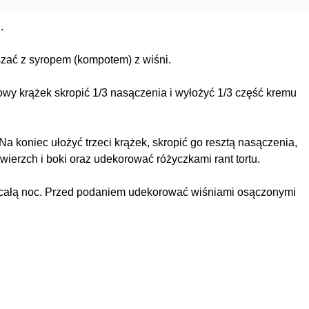
.
zać z syropem (kompotem) z wiśni.
towy krążek skropić 1/3 nasączenia i wyłożyć 1/3 część kremu
a koniec ułożyć trzeci krążek, skropić go resztą nasączenia,
ierzch i boki oraz udekorować różyczkami rant tortu.
a całą noc. Przed podaniem udekorować wiśniami osączonymi