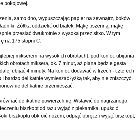
ze pokojowej.
czenia, samo dno, wypuszczając papier na zewnątrz, boków
adniki. Żółtka oddzielić od białek. Mąkę pszenną, mąkę
ępnie przesiać dwukrotnie z wysoka przez sitko. W tym
ę na 175 stopni C.
ajlepiej mikserem na wysokich obrotach), pod koniec ubijania
ich obrotach miksera, ok. 7 minut, aż piana będzie gęsta
dalej ubijać 4 minuty. Na koniec dodawać w trzech - czterech
 i bardzo delikatnie wymieszać łyżką tak, aby nie zniszczyć
 ponownie delikatnie przemieszać.
wyrównać delikatnie powierzchnię. Wstawić do nagrzanego
pieczeniu biszkopt od razu wyjąć z piekarnika, upuścić
Boki biszkoptu obkroić nożem, odpiąć obręcz i wyjąć biszkopt,