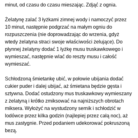
minut, od czasu do czasu mieszając. Zdjąć z ognia.
Żelatynę zalać 3 łyżkami zimnej wody i namoczyć przez
10 minut, następnie podgrzać na małym ogniu do
rozpuszczenia (nie doprowadzając do wrzenia, gdyż
wtedy żelatyna straci swoje właściwości żelujące). Do
płynnej żelatyny dodać 1 łyżkę musu truskawkowego i
wymieszać, następnie wlać do reszty musu i całość
wymieszać.
Schłodzoną śmietankę ubić, w połowie ubijania dodać
cukier puder i dalej ubijać, aż śmietana będzie gęsta i
sztywna. Dodać ostudzony mus truskawkowy wymieszany
z żelatyną i krótko zmiksować na najniższych obrotach
miksera. Wyłożyć na wystudzony sernik i schłodzić w
lodówce przez kilka godzin (najlepiej przez całą noc), aż
mus zastygnie. Przed podaniem udekorować pokruszoną
bezą.