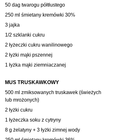
50 dag twarogu półtłustego
250 ml śmietany kremówki 30%
3 jajka
1/2 szklanki cukru
2 łyżeczki cukru wanilinowego
2 łyżki mąki pszennej
1 łyżka mąki ziemniaczanej
MUS TRUSKAWKOWY
500 ml zmiksowanych truskawek (świeżych
lub mrożonych)
2 łyżki cukru
1 łyżeczka soku z cytryny
8 g żelatyny + 3 łyżki zimnej wody
250 ml śmietany kremówki 36%