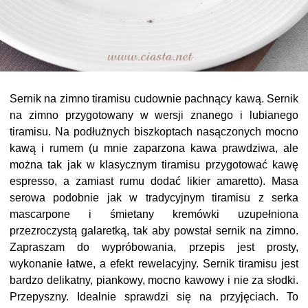
Sernik na zimno tiramisu cudownie pachnący kawą. Sernik
na zimno przygotowany w wersji znanego i lubianego
tiramisu. Na podłużnych biszkoptach nasączonych mocno
kawą i rumem (u mnie zaparzona kawa prawdziwa, ale
można tak jak w klasycznym tiramisu przygotować kawę
espresso, a zamiast rumu dodać likier amaretto). Masa
serowa podobnie jak w tradycyjnym tiramisu z serka
mascarpone i śmietany kremówki uzupełniona
przezroczystą galaretką, tak aby powstał sernik na zimno.
Zapraszam do wypróbowania, przepis jest prosty,
wykonanie łatwe, a efekt rewelacyjny. Sernik tiramisu jest
bardzo delikatny, piankowy, mocno kawowy i nie za słodki.
Przepyszny. Idealnie sprawdzi się na przyjęciach. To