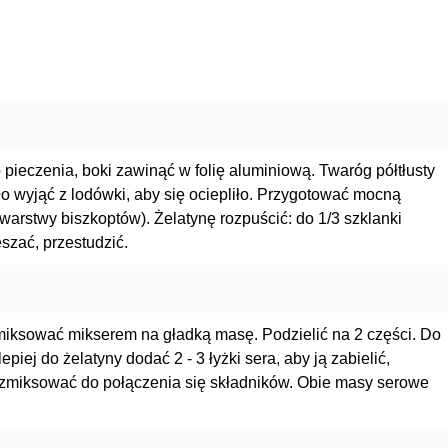
 pieczenia, boki zawinąć w folię aluminiową. Twaróg półtłusty
ło wyjąć z lodówki, aby się ociepliło. Przygotować mocną
warstwy biszkoptów). Żelatynę rozpuścić: do 1/3 szklanki
szać, przestudzić.
zmiksować mikserem na gładką masę. Podzielić na 2 części. Do
piej do żelatyny dodać 2 - 3 łyżki sera, aby ją zabielić,
o zmiksować do połączenia się składników. Obie masy serowe