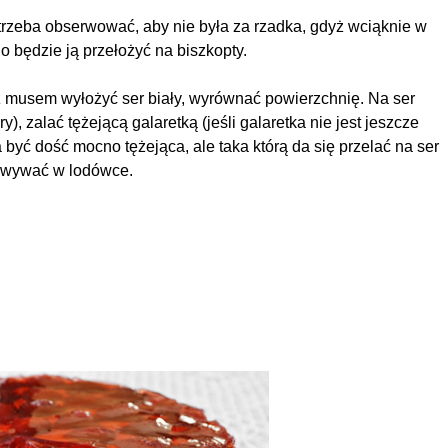
zeba obserwować, aby nie była za rzadka, gdyż wciąknie w
o będzie ją przełożyć na biszkopty.
 z musem wyłożyć ser biały, wyrównać powierzchnię. Na ser
), zalać tężejącą galaretką (jeśli galaretka nie jest jeszcze
być dość mocno tężejąca, ale taka którą da się przelać na ser
howywać w lodówce.