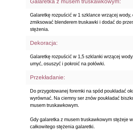
Galaretka z musem truskawkowym:
Galaretkę rozpuścić w 1 szklance wrzącej wody,
zmiksować blenderem truskawki i dodać do przest
stężenia.
Dekoracja:
Galaretkę rozpuścić w 1,5 szklanki wrzącej wody
umyć, osuszyć i pokroić na połówki.
Przekładanie:
Do przygotowanej foremki na spód poukładać okrą
wyrównać. Na ciemny ser znów poukładać biszko
musem truskawkowym.
Gdy galaretka z musem truskawkowym stężeje wy
całkowitego stężenia galaretki.