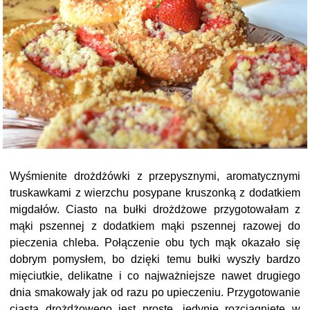
Wyśmienite drożdżówki z przepysznymi, aromatycznymi
truskawkami z wierzchu posypane kruszonką z dodatkiem
migdałów. Ciasto na bułki drożdżowe przygotowałam z
mąki pszennej z dodatkiem mąki pszennej razowej do
pieczenia chleba. Połączenie obu tych mąk okazało się
dobrym pomysłem, bo dzięki temu bułki wyszły bardzo
mięciutkie, delikatne i co najważniejsze nawet drugiego
dnia smakowały jak od razu po upieczeniu. Przygotowanie
ciasta drożdżowego jest proste, jedynie rozciągnięte w