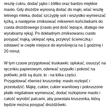
resztę cukru, dodać jajko i żółtko oraz bardzo miękkie
masło. Gdy drożdże wyrosną dodać do mąki, wlać resztę
letniego mleka, dodać szczyptę soli i wszystko wymieszać
łyżką, a następnie zmiksować mikserem końcówkami do
ciasta drożdżowego (ciasto jest dość lepiące, dlatego nie
wyrabiamy ręką). Po dokładnym zmiksowaniu ciasto
posypać mąką, uklepać ręką, przykryć ściereczką i
odstawić w ciepłe miejsce do wyrośnięcia na 1 godzinę i
20 minut.
W tym czasie przygotować truskawki: opłukać, osuszyć na
ręcznkiu papierowym, oderwać szypułki i pokroić na
połówki, jeśli są duże, to - na kilka części.
Przygotować również kruszonkę: masło roztopić i
przestudzić. Mąkę, cukier, cukier waniliowy i pokruszone
płatki migdałowe wymieszać, dodać roztopione masło i
całość wyrobić palcami, aby powstała kruszonka, którą
będzie można posypać drożdżówki.