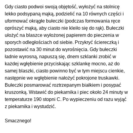
Gdy ciasto podwoi swoją objętość, wyłożyć na stolnicę
lekko podsypaną mąką, podzielić na 10 równych części i
uformować okrągłe bułeczki (podczas formowania ręce
oprószyć mąką, aby ciasto nie kleiło się do rąk). Bułeczki
ułożyć na blaszce wyłożonej papierem do pieczenia w
sporych odległościach od siebie. Przykryć ściereczką i
pozostawić na 30 minut do wyrośnięcia. Gdy bułeczki
ładnie wyrosną, napuszą się, dnem szklanki zrobić w
każdej wgłębienie przyciskając szklankę mocno, aż do
samej blaszki, ciasto powinno być w tym miejscu cienkie,
następnie we wgłębienie nałożyć pokrojone truskawki.
Bułeczki posmarować roztrzepanym białkiem i posypać
kruszonką. Wstawić do piekarnika i piec około 24 minuty w
temperaturze 190 stopni C. Po wypieczeniu od razu wyjąć
z piekarnika i wystudzić.
Smacznego!