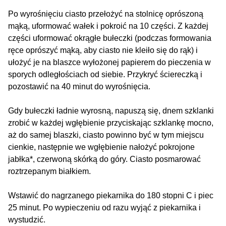
Po wyrośnięciu ciasto przełożyć na stolnicę oprószoną
mąką, uformować wałek i pokroić na 10 części. Z każdej
części uformować okrągłe bułeczki (podczas formowania
ręce oprószyć mąką, aby ciasto nie kleiło się do rąk) i
ułożyć je na blaszce wyłożonej papierem do pieczenia w
sporych odległościach od siebie. Przykryć ściereczką i
pozostawić na 40 minut do wyrośnięcia.
Gdy bułeczki ładnie wyrosną, napuszą się, dnem szklanki
zrobić w każdej wgłębienie przyciskając szklankę mocno,
aż do samej blaszki, ciasto powinno być w tym miejscu
cienkie, następnie we wgłębienie nałożyć pokrojone
jabłka*, czerwoną skórką do góry. Ciasto posmarować
roztrzepanym białkiem.
Wstawić do nagrzanego piekarnika do 180 stopni C i piec
25 minut. Po wypieczeniu od razu wyjąć z piekarnika i
wystudzić.