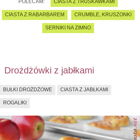
POLECAM:
CIASTA Z TRUSKAWKAMI
CIASTA Z RABARBAREM
CRUMBLE, KRUSZONKI
SERNIKI NA ZIMNO
Drożdżówki z jabłkami
BUŁKI DROŻDŻOWE
CIASTA Z JABŁKAMI
ROGALIKI