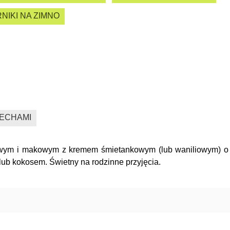
NIKI NA ZIMNO
ZECHAMI
howym i makowym z kremem śmietankowym (lub waniliowym) o
lub kokosem. Świetny na rodzinne przyjęcia.