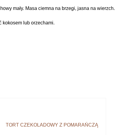
chowy mały. Masa ciemna na brzegi, jasna na wierzch.
ć kokosem lub orzechami.
TORT CZEKOLADOWY Z POMARAŃCZĄ