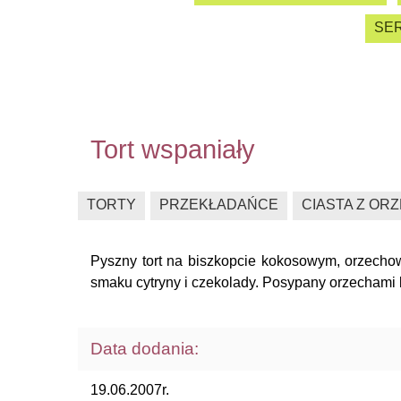
SER
Tort wspaniały
TORTY
PRZEKŁADAŃCE
CIASTA Z OR
Pyszny tort na biszkopcie kokosowym, orzec
smaku cytryny i czekolady. Posypany orzechami 
Data dodania:
19.06.2007r.