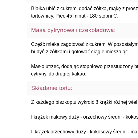
Białka ubić z cukrem, dodać żółtka, mąkę z pros
tortownicy. Piec 45 minut - 180 stopni C.
Masa cytrynowa i czekoladowa:
Część mleka zagotować z cukrem. W pozostałym 
budyń z żółtkami i gotować ciągle mieszając.
Masło utrzeć, dodając stopniowo przestudzony bu
cytryny, do drugiej kakao.
Składanie tortu:
Z każdego biszkoptu wykroić 3 krążki różnej wiel
I krążek makowy duży - orzechowy średni - koko
II krążek orzechowy duży - kokosowy średni - m