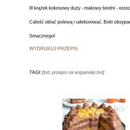
III krążek kokosowy duży - makowy średni - orze
Całość oblać polewą i udekorować. Boki obsypa
Smacznego!
WYDRUKUJ PRZEPIS
TAGI:
[tort, przepis na wspaniały tort]