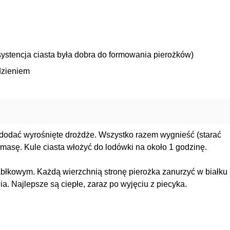
nsystencja ciasta była dobra do formowania pierożków)
adzieniem
dodać wyrośnięte drożdże. Wszystko razem wygnieść (starać
tą masę. Kule ciasta włożyć do lodówki na około 1 godzinę.
abłkowym. Każdą wierzchnią stronę pierożka zanurzyć w białku
ia. Najlepsze są ciepłe, zaraz po wyjęciu z piecyka.