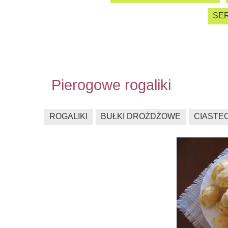
SER
Pierogowe rogaliki
ROGALIKI
BUŁKI DROŻDŻOWE
CIASTE