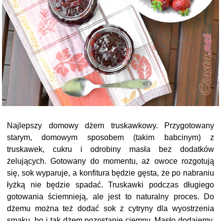
Najlepszy domowy dżem truskawkowy. Przygotowany
starym, domowym sposobem (takim babcinym) z
truskawek, cukru i odrobiny masła bez dodatków
żelujących. Gotowany do momentu, aż owoce rozgotują
się, sok wyparuje, a konfitura będzie gęsta, że po nabraniu
łyżką nie będzie spadać. Truskawki podczas długiego
gotowania ściemnieją, ale jest to naturalny proces. Do
dżemu można też dodać sok z cytryny dla wyostrzenia
smaku, bo i tak dżem pozostanie ciemny. Masło dodajemy,