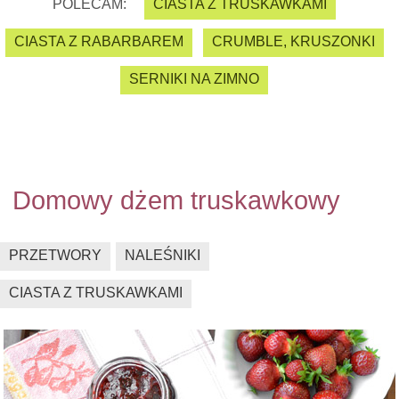
POLECAM:
CIASTA Z TRUSKAWKAMI
CIASTA Z RABARBAREM
CRUMBLE, KRUSZONKI
SERNIKI NA ZIMNO
Domowy dżem truskawkowy
PRZETWORY
NALEŚNIKI
CIASTA Z TRUSKAWKAMI