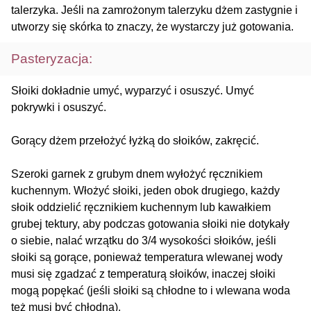
talerzyka. Jeśli na zamrożonym talerzyku dżem zastygnie i
utworzy się skórka to znaczy, że wystarczy już gotowania.
Pasteryzacja:
Słoiki dokładnie umyć, wyparzyć i osuszyć. Umyć
pokrywki i osuszyć.
Gorący dżem przełożyć łyżką do słoików, zakręcić.
Szeroki garnek z grubym dnem wyłożyć ręcznikiem
kuchennym. Włożyć słoiki, jeden obok drugiego, każdy
słoik oddzielić ręcznikiem kuchennym lub kawałkiem
grubej tektury, aby podczas gotowania słoiki nie dotykały
o siebie, nalać wrzątku do 3/4 wysokości słoików, jeśli
słoiki są gorące, ponieważ temperatura wlewanej wody
musi się zgadzać z temperaturą słoików, inaczej słoiki
mogą popękać (jeśli słoiki są chłodne to i wlewana woda
też musi być chłodna).