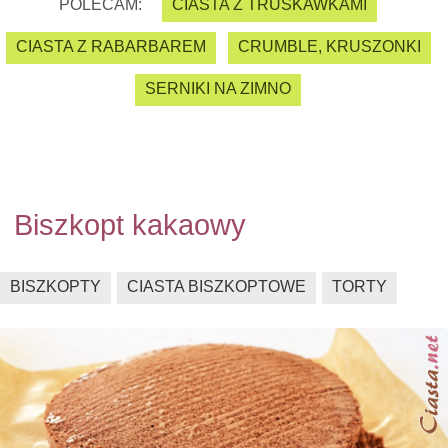
POLECAM:
CIASTA Z TRUSKAWKAMI
CIASTA Z RABARBAREM
CRUMBLE, KRUSZONKI
SERNIKI NA ZIMNO
Biszkopt kakaowy
BISZKOPTY
CIASTA BISZKOPTOWE
TORTY