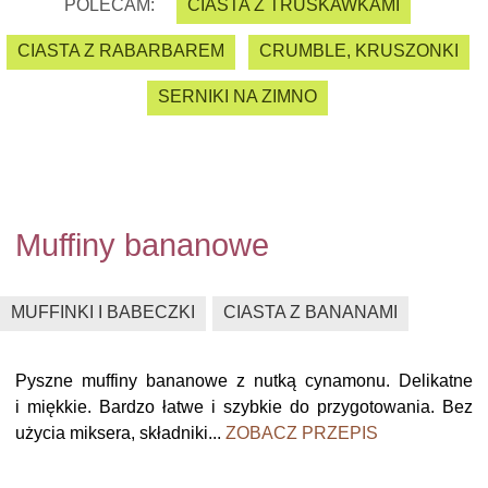
POLECAM:
CIASTA Z TRUSKAWKAMI
CIASTA Z RABARBAREM
CRUMBLE, KRUSZONKI
SERNIKI NA ZIMNO
Muffiny bananowe
MUFFINKI I BABECZKI
CIASTA Z BANANAMI
Pyszne muffiny bananowe z nutką cynamonu. Delikatne
i miękkie. Bardzo łatwe i szybkie do przygotowania. Bez
użycia miksera, składniki...
ZOBACZ PRZEPIS