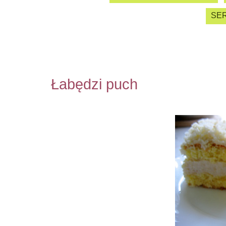
SER
Łabędzi puch