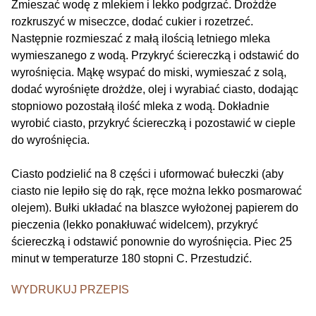
Zmieszać wodę z mlekiem i lekko podgrzać. Drożdże
rozkruszyć w miseczce, dodać cukier i rozetrzeć.
Następnie rozmieszać z małą ilością letniego mleka
wymieszanego z wodą. Przykryć ściereczką i odstawić do
wyrośnięcia. Mąkę wsypać do miski, wymieszać z solą,
dodać wyrośnięte drożdże, olej i wyrabiać ciasto, dodając
stopniowo pozostałą ilość mleka z wodą. Dokładnie
wyrobić ciasto, przykryć ściereczką i pozostawić w cieple
do wyrośnięcia.
Ciasto podzielić na 8 części i uformować bułeczki (aby
ciasto nie lepiło się do rąk, ręce można lekko posmarować
olejem). Bułki układać na blaszce wyłożonej papierem do
pieczenia (lekko ponakłuwać widelcem), przykryć
ściereczką i odstawić ponownie do wyrośnięcia. Piec 25
minut w temperaturze 180 stopni C. Przestudzić.
WYDRUKUJ PRZEPIS