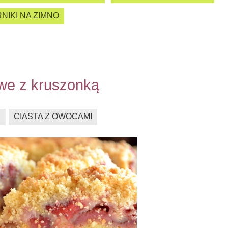
NIKI NA ZIMNO
owe z kruszonką
E
CIASTA Z OWOCAMI