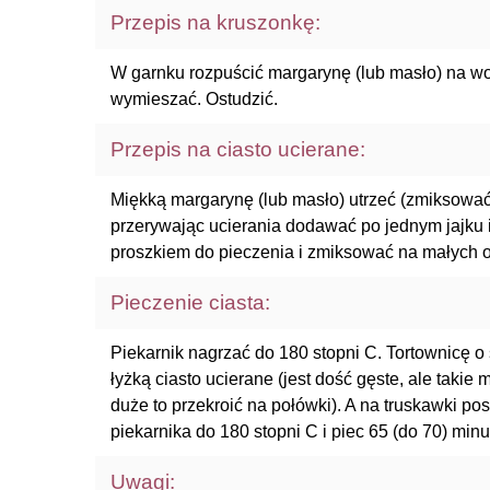
Przepis na kruszonkę:
W garnku rozpuścić margarynę (lub masło) na w
wymieszać. Ostudzić.
Przepis na ciasto ucierane:
Miękką margarynę (lub masło) utrzeć (zmiksować
przerywając ucierania dodawać po jednym jajku
proszkiem do pieczenia i zmiksować na małych o
Pieczenie ciasta:
Piekarnik nagrzać do 180 stopni C. Tortownicę o
łyżką ciasto ucierane (jest dość gęste, ale takie
duże to przekroić na połówki). A na truskawki 
piekarnika do 180 stopni C i piec 65 (do 70) min
Uwagi: