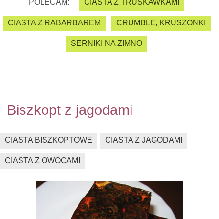
POLECAM:
CIASTA Z TRUSKAWKAMI
CIASTA Z RABARBAREM
CRUMBLE, KRUSZONKI
SERNIKI NA ZIMNO
Biszkopt z jagodami
CIASTA BISZKOPTOWE
CIASTA Z JAGODAMI
CIASTA Z OWOCAMI