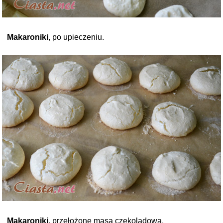
Makaroniki
, po upieczeniu.
Makaroniki
, przełożone masą czekoladową.