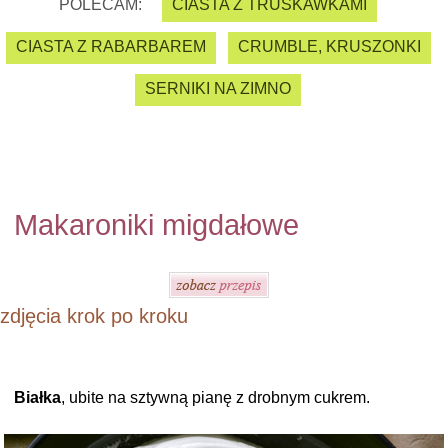
POLECAM:
CIASTA Z TRUSKAWKAMI
CIASTA Z RABARBAREM
CRUMBLE, KRUSZONKI
SERNIKI NA ZIMNO
Makaroniki migdałowe
zdjęcia krok po kroku
Białka
, ubite na sztywną pianę z drobnym cukrem.