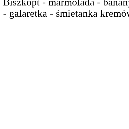
Biszkopt - marmolada - banan
- galaretka - śmietanka kremó