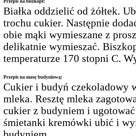
Przepis na biszkopt:
Białka oddzielić od żółtek. U
trochu cukier. Następnie dodać
obie mąki wymieszane z prosz
delikatnie wymieszać. Biszko
temperaturze 170 stopni C. Wy
Przepis na masę budyniową:
Cukier i budyń czekoladowy 
mleka. Resztę mleka zagotow
cukier z budyniem i ugotować
śmietanki kremówki ubić i w
budyniem.