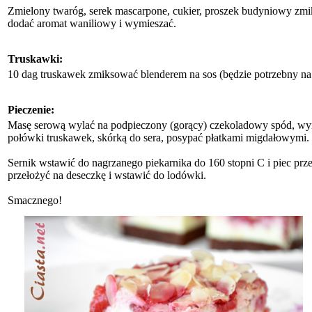
Zmielony twaróg, serek mascarpone, cukier, proszek budyniowy zmi
dodać aromat waniliowy i wymieszać.
Truskawki:
10 dag truskawek zmiksować blenderem na sos (będzie potrzebny na 
Pieczenie:
Masę serową wylać na podpieczony (gorący) czekoladowy spód, wyr
połówki truskawek, skórką do sera, posypać płatkami migdałowymi.
Sernik wstawić do nagrzanego piekarnika do 160 stopni C i piec prze
przełożyć na deseczkę i wstawić do lodówki.
Smacznego!