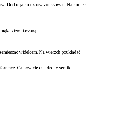
ków. Dodać jajko i znów zmiksować. Na koniec
z mąką ziemniaczaną.
rzemieszać widelcem. Na wierzch poukładać
w foremce. Całkowicie ostudzony sernik