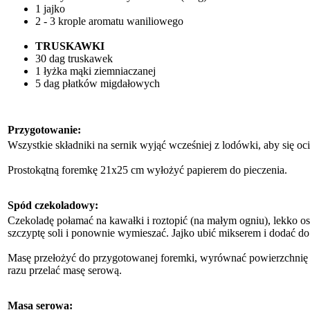
1 jajko
2 - 3 krople aromatu waniliowego
TRUSKAWKI
30 dag truskawek
1 łyżka mąki ziemniaczanej
5 dag płatków migdałowych
Przygotowanie:
Wszystkie składniki na sernik wyjąć wcześniej z lodówki, aby się oci
Prostokątną foremkę 21x25 cm wyłożyć papierem do pieczenia.
Spód czekoladowy:
Czekoladę połamać na kawałki i roztopić (na małym ogniu), lekko o
szczyptę soli i ponownie wymieszać. Jajko ubić mikserem i dodać do
Masę przełożyć do przygotowanej foremki, wyrównać powierzchnię i 
razu przelać masę serową.
Masa serowa: