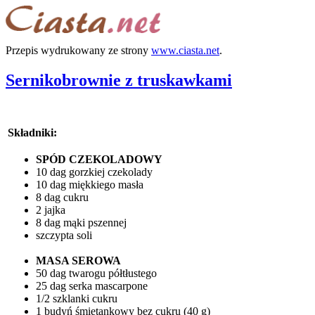
Przepis wydrukowany ze strony
www.ciasta.net
.
Sernikobrownie z truskawkami
Składniki:
SPÓD CZEKOLADOWY
10 dag gorzkiej czekolady
10 dag miękkiego masła
8 dag cukru
2 jajka
8 dag mąki pszennej
szczypta soli
MASA SEROWA
50 dag twarogu półtłustego
25 dag serka mascarpone
1/2 szklanki cukru
1 budyń śmietankowy bez cukru (40 g)