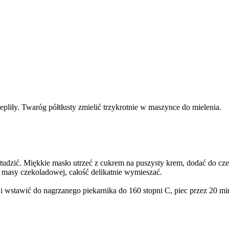
epliły. Twaróg półtłusty zmielić trzykrotnie w maszynce do mielenia.
studzić. Miękkie masło utrzeć z cukrem na puszysty krem, dodać do c
 masy czekoladowej, całość delikatnie wymieszać.
wstawić do nagrzanego piekarnika do 160 stopni C, piec przez 20 minu