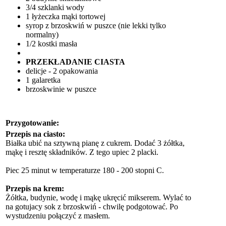
3/4 szklanki wody
1 łyżeczka mąki tortowej
syrop z brzoskwiń w puszce (nie lekki tylko
normalny)
1/2 kostki masła
PRZEKŁADANIE CIASTA
delicje - 2 opakowania
1 galaretka
brzoskwinie w puszce
Przygotowanie:
Przepis na ciasto:
Białka ubić na sztywną pianę z cukrem. Dodać 3 żółtka,
mąkę i resztę składników. Z tego upiec 2 placki.
Piec 25 minut w temperaturze 180 - 200 stopni C.
Przepis na krem:
Żółtka, budynie, wodę i mąkę ukręcić mikserem. Wylać to
na gotujacy sok z brzoskwiń - chwilę podgotować. Po
wystudzeniu połączyć z masłem.