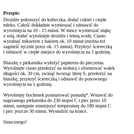
Przepis:
Drożdże pokruszyć do kubeczka, dodać cukier i ciepłe
mleko. Całość dokładnie wymieszać i odstawić do
wyrośnięcia na 10 - 15 minut. W misce wymieszać mąkę
z solą, dodać wyrośnięte drożdże i letnią wodę. Ciasto
wyrabiać mikserem z hakiem ok. 10 minut (można też
zagnieść ręcznie przez ok. 15 minut). Przykryć ściereczką
i odstawić w ciepłe miejsce do wyrośnięcia na 1 godzinę.
Blaszkę z piekarnika wyłożyć papierem do pieczenia.
Wyrośnięte ciasto przełożyć na stolnicę i uformować wałek
długości ok. 30 cm, zwinąć tworząc literę S, przełożyć na
blaszkę, przykryć ściereczką i odstawić do ponownego
wyrośnięcia na 1 godzinę.
Wyrośnięty bochenek posmarować pomadą*. Wstawić do
nagrzanego piekarnika do 230 stopni C i piec przez 10
minut, następnie zmniejszyć temperaturę do 180 stopni C
i piec jeszcze 30 minut. Wystudzić na kratce.
Smacznego!