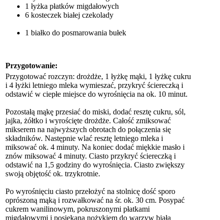
1 łyżka płatków migdałowych
6 kosteczek białej czekolady
1 białko do posmarowania bułek
Przygotowanie:
Przygotować rozczyn: drożdże, 1 łyżkę mąki, 1 łyżkę cukru
i 4 łyżki letniego mleka wymieszać, przykryć ściereczką i
odstawić w ciepłe miejsce do wyrośnięcia na ok. 10 minut.
Pozostałą mąkę przesiać do miski, dodać resztę cukru, sól,
jajka, żółtko i wyrościęte drożdże. Całość zmiksować
mikserem na najwyższych obrotach do połączenia się
składników. Następnie wlać resztę letniego mleka i
miksować ok. 4 minuty. Na koniec dodać miękkie masło i
znów miksować 4 minuty. Ciasto przykryć ściereczką i
odstawić na 1,5 godziny do wyrośnięcia. Ciasto zwiększy
swoją objętość ok. trzykrotnie.
Po wyrośnięciu ciasto przełożyć na stolnicę dość sporo
oprószoną mąką i rozwałkować na śr. ok. 30 cm. Posypać
cukrem wanilinowym, pokruszonymi płatkami
migdałowymi i posiekaną nożykiem do warzyw białą