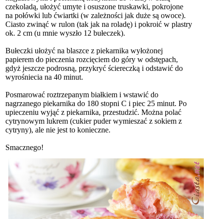
czekoladą, ułożyć umyte i osuszone truskawki, pokrojone
na połówki lub ćwiartki (w zależności jak duże są owoce).
Ciasto zwinąć w rulon (tak jak na roladę) i pokroić w plastry
ok. 2 cm (u mnie wyszło 12 bułeczek).
Bułeczki ułożyć na blaszce z piekarnika wyłożonej
papierem do pieczenia rozcięciem do góry w odstępach,
gdyż jeszcze podrosną, przykryć ściereczką i odstawić do
wyrośniecia na 40 minut.
Posmarować roztrzepanym białkiem i wstawić do
nagrzanego piekarnika do 180 stopni C i piec 25 minut. Po
upieczeniu wyjąć z piekarnika, przestudzić. Można polać
cytrynowym lukrem (cukier puder wymieszać z sokiem z
cytryny), ale nie jest to konieczne.
Smacznego!