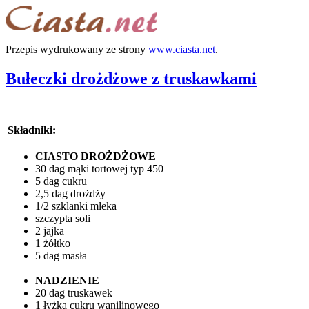
Przepis wydrukowany ze strony
www.ciasta.net
.
Bułeczki drożdżowe z truskawkami
Składniki:
CIASTO DROŻDŻOWE
30 dag mąki tortowej typ 450
5 dag cukru
2,5 dag drożdży
1/2 szklanki mleka
szczypta soli
2 jajka
1 żółtko
5 dag masła
NADZIENIE
20 dag truskawek
1 łyżka cukru wanilinowego