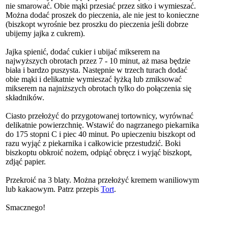
nie smarować. Obie mąki przesiać przez sitko i wymieszać.
Można dodać proszek do pieczenia, ale nie jest to konieczne
(biszkopt wyrośnie bez proszku do pieczenia jeśli dobrze
ubijemy jajka z cukrem).
Jajka spienić, dodać cukier i ubijać mikserem na
najwyższych obrotach przez 7 - 10 minut, aż masa będzie
biała i bardzo puszysta. Następnie w trzech turach dodać
obie mąki i delikatnie wymieszać łyżką lub zmiksować
mikserem na najniższych obrotach tylko do połączenia się
składników.
Ciasto przełożyć do przygotowanej tortownicy, wyrównać
delikatnie powierzchnię. Wstawić do nagrzanego piekarnika
do 175 stopni C i piec 40 minut. Po upieczeniu biszkopt od
razu wyjąć z piekarnika i całkowicie przestudzić. Boki
biszkoptu obkroić nożem, odpiąć obręcz i wyjąć biszkopt,
zdjąć papier.
Przekroić na 3 blaty. Można przełożyć kremem waniliowym
lub kakaowym. Patrz przepis
Tort
.
Smacznego!