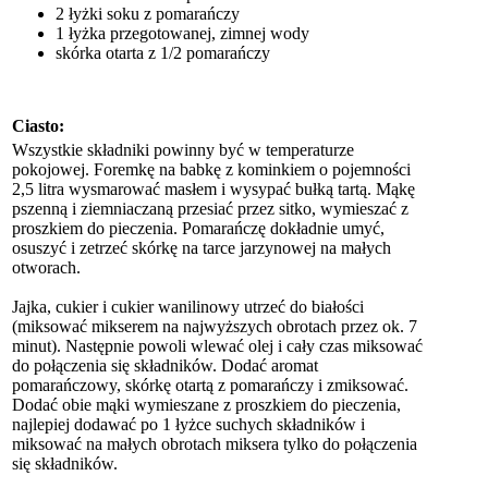
2 łyżki soku z pomarańczy
1 łyżka przegotowanej, zimnej wody
skórka otarta z 1/2 pomarańczy
Ciasto:
Wszystkie składniki powinny być w temperaturze
pokojowej. Foremkę na babkę z kominkiem o pojemności
2,5 litra wysmarować masłem i wysypać bułką tartą. Mąkę
pszenną i ziemniaczaną przesiać przez sitko, wymieszać z
proszkiem do pieczenia. Pomarańczę dokładnie umyć,
osuszyć i zetrzeć skórkę na tarce jarzynowej na małych
otworach.
Jajka, cukier i cukier wanilinowy utrzeć do białości
(miksować mikserem na najwyższych obrotach przez ok. 7
minut). Następnie powoli wlewać olej i cały czas miksować
do połączenia się składników. Dodać aromat
pomarańczowy, skórkę otartą z pomarańczy i zmiksować.
Dodać obie mąki wymieszane z proszkiem do pieczenia,
najlepiej dodawać po 1 łyżce suchych składników i
miksować na małych obrotach miksera tylko do połączenia
się składników.