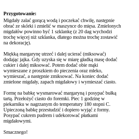
Przygotowanie:
Migdały zalać gorącą wodą i poczekać chwilę, następnie
obrać ze skórki i zmielić w maszynce do mięsa. Zmielonych
migdałów powinno być 1 szklankę (z 20 dag wychodzi
trochę więcej niż szklanka, dlatego można trochę zostawić
na dekorację).
Miękką margarynę utrzeć i dalej ucierać (miksować)
dodając jajka. Gdy uzyska się w miarę gładką masę dodać
cukier i dalej miksować. Potem dodać obie mąki
wymieszane z proszkiem do pieczenia oraz mleko,
wymieszać, a następnie zmiksować. Na koniec dodać
zmielone migdały, zapach migdałowy i wymieszać ciasto.
Formę na babkę wysmarować margaryną i posypać bułką
tartą. Przełożyć ciasto do foremki. Piec 1 godzinę w
piekarniku w nagrzanym do temperatury 180 stopni C.
Upieczoną babkę przestudzić i dopiero wyjąć z formy.
Posypać cukrem pudrem i udekorować płatkami
migdałowymi.
Smacznego!