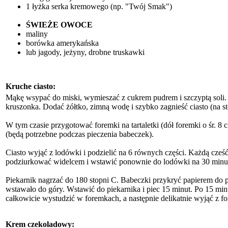
1 łyżka serka kremowego (np. "Twój Smak")
ŚWIEŻE OWOCE
maliny
borówka amerykańska
lub jagody, jeżyny, drobne truskawki
Kruche ciasto:
Mąkę wsypać do miski, wymieszać z cukrem pudrem i szczyptą soli. 
kruszonka. Dodać żółtko, zimną wodę i szybko zagnieść ciasto (na st
W tym czasie przygotować foremki na tartaletki (dół foremki o śr. 
(będą potrzebne podczas pieczenia babeczek).
Ciasto wyjąć z lodówki i podzielić na 6 równych części. Każdą cze
podziurkować widelcem i wstawić ponownie do lodówki na 30 minu
Piekarnik nagrzać do 180 stopni C. Babeczki przykryć papierem do pie
wstawało do góry. Wstawić do piekarnika i piec 15 minut. Po 15 minut
całkowicie wystudzić w foremkach, a następnie delikatnie wyjąć z f
Krem czekoladowy: