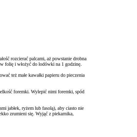
łość rozcierać palcami, aż powstanie drobna
 w folię i włożyć do lodówki na 1 godzinę.
tować też małe kawałki papieru do pieczenia
elkość foremki. Wylepić nimi foremki, spód
mi jabłek, ryżem lub fasolą), aby ciasto nie
ekko zrumieni się. Wyjąć z piekarnika,