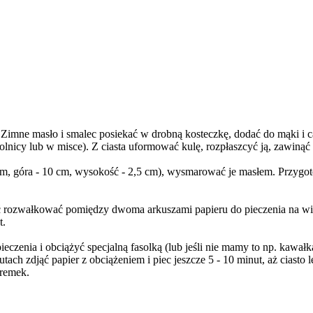
Zimne masło i smalec posiekać w drobną kosteczkę, dodać do mąki i ca
olnicy lub w misce). Z ciasta uformować kulę, rozpłaszcyć ją, zawinąć
8 cm, góra - 10 cm, wysokość - 2,5 cm), wysmarować je masłem. Przygo
ść rozwałkować pomiędzy dwoma arkuszami papieru do pieczenia na wi
t.
czenia i obciążyć specjalną fasolką (lub jeśli nie mamy to np. kawałka
ach zdjąć papier z obciążeniem i piec jeszcze 5 - 10 minut, aż ciasto l
oremek.