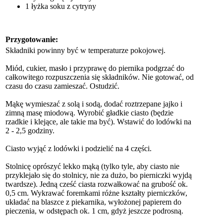
1 łyżka soku z cytryny
Przygotowanie:
Składniki powinny być w temperaturze pokojowej.
Miód, cukier, masło i przyprawę do piernika podgrzać do
całkowitego rozpuszczenia się składników. Nie gotować, od
czasu do czasu zamieszać. Ostudzić.
Mąkę wymieszać z solą i sodą, dodać roztrzepane jajko i
zimną masę miodową. Wyrobić gładkie ciasto (będzie
rzadkie i klejące, ale takie ma być). Wstawić do lodówki na
2 - 2,5 godziny.
Ciasto wyjąć z lodówki i podzielić na 4 części.
Stolnicę oprószyć lekko mąką (tylko tyle, aby ciasto nie
przyklejało się do stolnicy, nie za dużo, bo pierniczki wyjdą
twardsze). Jedną cześć ciasta rozwałkować na grubość ok.
0,5 cm. Wykrawać foremkami różne kształty pierniczków,
układać na blaszce z piekarnika, wyłożonej papierem do
pieczenia, w odstępach ok. 1 cm, gdyż jeszcze podrosną.