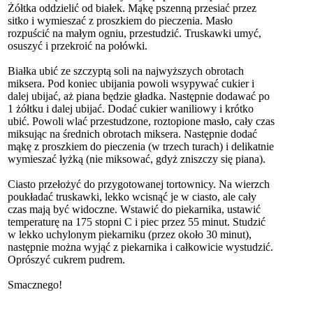
Żółtka oddzielić od białek. Mąkę pszenną przesiać przez
sitko i wymieszać z proszkiem do pieczenia. Masło
rozpuścić na małym ogniu, przestudzić. Truskawki umyć,
osuszyć i przekroić na połówki.
Białka ubić ze szczyptą soli na najwyższych obrotach
miksera. Pod koniec ubijania powoli wsypywać cukier i
dalej ubijać, aż piana będzie gładka. Następnie dodawać po
1 żółtku i dalej ubijać. Dodać cukier waniliowy i krótko
ubić. Powoli wlać przestudzone, roztopione masło, cały czas
miksując na średnich obrotach miksera. Następnie dodać
mąkę z proszkiem do pieczenia (w trzech turach) i delikatnie
wymieszać łyżką (nie miksować, gdyż zniszczy się piana).
Ciasto przełożyć do przygotowanej tortownicy. Na wierzch
poukładać truskawki, lekko wcisnąć je w ciasto, ale cały
czas mają być widoczne. Wstawić do piekarnika, ustawić
temperaturę na 175 stopni C i piec przez 55 minut. Studzić
w lekko uchylonym piekarniku (przez około 30 minut),
następnie można wyjąć z piekarnika i całkowicie wystudzić.
Oprószyć cukrem pudrem.
Smacznego!