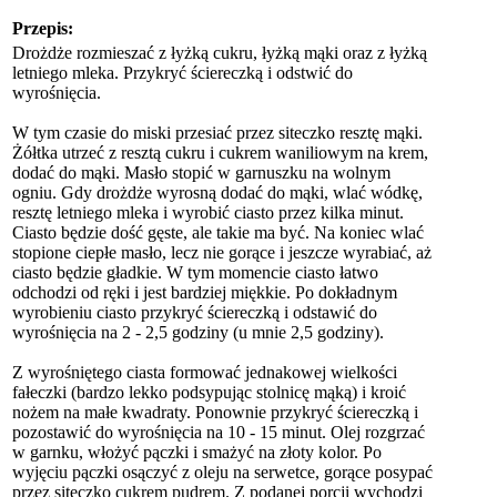
Przepis:
Drożdże rozmieszać z łyżką cukru, łyżką mąki oraz z łyżką
letniego mleka. Przykryć ściereczką i odstwić do
wyrośnięcia.
W tym czasie do miski przesiać przez siteczko resztę mąki.
Żółtka utrzeć z resztą cukru i cukrem waniliowym na krem,
dodać do mąki. Masło stopić w garnuszku na wolnym
ogniu. Gdy drożdże wyrosną dodać do mąki, wlać wódkę,
resztę letniego mleka i wyrobić ciasto przez kilka minut.
Ciasto będzie dość gęste, ale takie ma być. Na koniec wlać
stopione ciepłe masło, lecz nie gorące i jeszcze wyrabiać, aż
ciasto będzie gładkie. W tym momencie ciasto łatwo
odchodzi od ręki i jest bardziej miękkie. Po dokładnym
wyrobieniu ciasto przykryć ściereczką i odstawić do
wyrośnięcia na 2 - 2,5 godziny (u mnie 2,5 godziny).
Z wyrośniętego ciasta formować jednakowej wielkości
fałeczki (bardzo lekko podsypując stolnicę mąką) i kroić
nożem na małe kwadraty. Ponownie przykryć ściereczką i
pozostawić do wyrośnięcia na 10 - 15 minut. Olej rozgrzać
w garnku, włożyć pączki i smażyć na złoty kolor. Po
wyjęciu pączki osączyć z oleju na serwetce, gorące posypać
przez siteczko cukrem pudrem. Z podanej porcji wychodzi