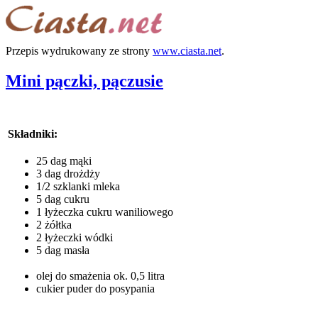
Przepis wydrukowany ze strony
www.ciasta.net
.
Mini pączki, pączusie
Składniki:
25 dag mąki
3 dag drożdży
1/2 szklanki mleka
5 dag cukru
1 łyżeczka cukru waniliowego
2 żółtka
2 łyżeczki wódki
5 dag masła
olej do smażenia ok. 0,5 litra
cukier puder do posypania