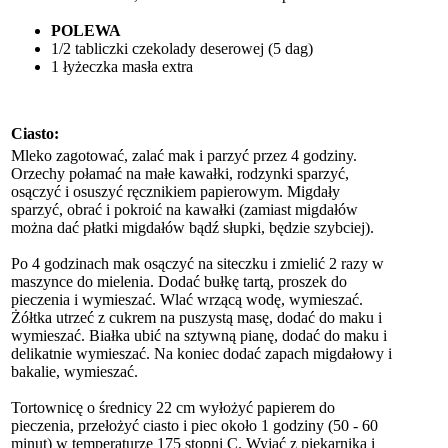
POLEWA
1/2 tabliczki czekolady deserowej (5 dag)
1 łyżeczka masła extra
Ciasto:
Mleko zagotować, zalać mak i parzyć przez 4 godziny.
Orzechy połamać na małe kawałki, rodzynki sparzyć,
osączyć i osuszyć ręcznikiem papierowym. Migdały
sparzyć, obrać i pokroić na kawałki (zamiast migdałów
można dać płatki migdałów bądź słupki, będzie szybciej).
Po 4 godzinach mak osączyć na siteczku i zmielić 2 razy w
maszynce do mielenia. Dodać bułkę tartą, proszek do
pieczenia i wymieszać. Wlać wrzącą wodę, wymieszać.
Żółtka utrzeć z cukrem na puszystą masę, dodać do maku i
wymieszać. Białka ubić na sztywną pianę, dodać do maku i
delikatnie wymieszać. Na koniec dodać zapach migdałowy i
bakalie, wymieszać.
Tortownicę o średnicy 22 cm wyłożyć papierem do
pieczenia, przełożyć ciasto i piec około 1 godziny (50 - 60
minut) w temperaturze 175 stopni C. Wyjąć z piekarnika i