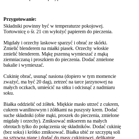
Przygotowanie:
Składniki powinny być w temperaturze pokojowej.
Tortownicę o śr. 21 cm wyłożyć papierem do pieczenia.
Migdały i orzechy laskowe sparzyć i obrać ze skórki.
Zmielić blenderem na miałki piasek. Orzechy włoskie
zmielić blenderem. Mąkę pszenną wymieszać z mąką
ziemniaczaną i proszkiem do pieczenia. Dodać zmielone
bakalie i wymieszać.
Cukinię obrać, usunąć nasiona (dopiero w tym momencie
zważyć, ma być 20 dag), zetrzeć na tarce jarzynowej na
małych oczkach, umieścić na sitku i odcisnąć z nadmiaru
soku.
Białka oddzielić od żółtek. Miękkie masło utrzeć z cukrem,
cukrem wanilinowym i żółtkami na puszysty krem. Dodać
suche składniki (obie mąki, proszek do pieczenia, zmielone
migdały i orzechy). Zmiksować mikserem na małych
obrotach tylko do połączenia się składników. Dodać cukinię
(bez soku) i krótko zmiksować. Białka ubić ze szczyptą soli
na sztywną pianę i dodać do masy cukiniowej, delikatnie