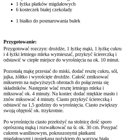
1 łyżka płatków migdałowych
6 kosteczek białej czekolady
1 białko do posmarowania bułek
Przygotowanie:
Przygotować rozczyn: drożdże, 1 łyżkę mąki, 1 łyżkę cukru
i 4 łyżki letniego mleka wymieszać, przykryć ściereczką i
odstawić w ciepłe miejsce do wyrośnięcia na ok. 10 minut.
Pozostałą mąkę przesiać do miski, dodać resztę cukru, sól,
jajka, żółtko i wyrościęte drożdże. Całość zmiksować
mikserem na najwyższych obrotach do połączenia się
składników. Następnie wlać resztę letniego mleka i
miksować ok. 4 minuty. Na koniec dodać miękkie masło i
znów miksować 4 minuty. Ciasto przykryć ściereczką i
odstawić na 1,5 godziny do wyrośnięcia. Ciasto zwiększy
swoją objętość ok. trzykrotnie.
Po wyrośnięciu ciasto przełożyć na stolnicę dość sporo
oprószoną mąką i rozwałkować na śr. ok. 30 cm. Posypać
cukrem wanilinowym, pokruszonymi płatkami
migdałowymi i posiekaną nożykiem do warzyw białą