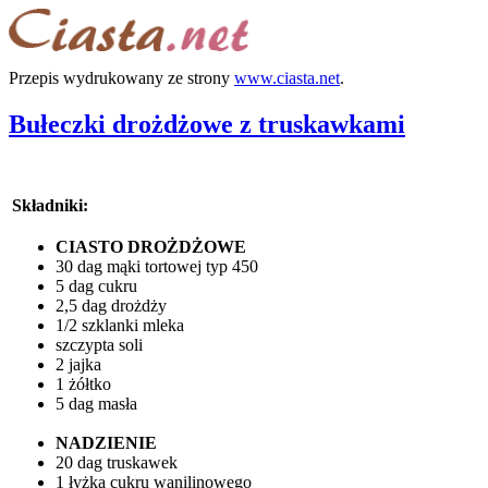
Przepis wydrukowany ze strony
www.ciasta.net
.
Bułeczki drożdżowe z truskawkami
Składniki:
CIASTO DROŻDŻOWE
30 dag mąki tortowej typ 450
5 dag cukru
2,5 dag drożdży
1/2 szklanki mleka
szczypta soli
2 jajka
1 żółtko
5 dag masła
NADZIENIE
20 dag truskawek
1 łyżka cukru wanilinowego