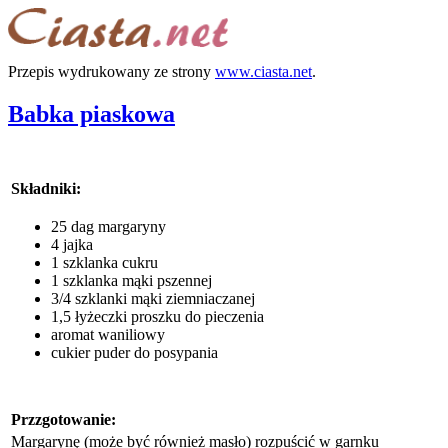
Przepis wydrukowany ze strony
www.ciasta.net
.
Babka piaskowa
Składniki:
25 dag margaryny
4 jajka
1 szklanka cukru
1 szklanka mąki pszennej
3/4 szklanki mąki ziemniaczanej
1,5 łyżeczki proszku do pieczenia
aromat waniliowy
cukier puder do posypania
Przzgotowanie:
Margarynę (może być również masło) rozpuścić w garnku